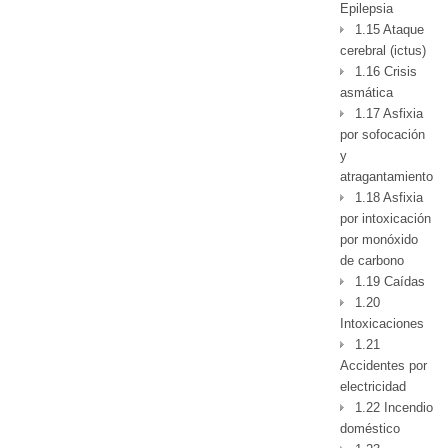
Epilepsia
1.15 Ataque
cerebral (ictus)
1.16 Crisis
asmática
1.17 Asfixia
por sofocación
y
atragantamiento
1.18 Asfixia
por intoxicación
por monóxido
de carbono
1.19 Caídas
1.20
Intoxicaciones
1.21
Accidentes por
electricidad
1.22 Incendio
doméstico