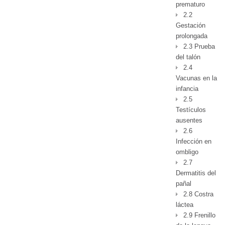
prematuro
2.2
Gestación
prolongada
2.3 Prueba
del talón
2.4
Vacunas en la
infancia
2.5
Testículos
ausentes
2.6
Infección en
ombligo
2.7
Dermatitis del
pañal
2.8 Costra
láctea
2.9 Frenillo