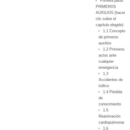
Primera parte:
PRIMEROS
AUXILIOS (hacer
clic sobre el
capítulo elegido)
1.1 Concepto
de primeros
auxilios
1.2 Primeros
actos ante
cualquier
emergencia
1.3
Accidentes de
tráfico
1.4 Pérdida
de
conocimiento
1.5
Reanimación
cardiopulmonar
1.6