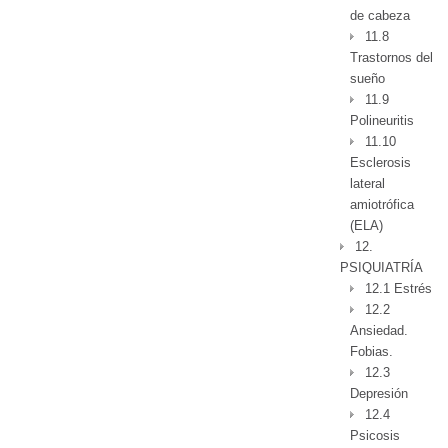
de cabeza
11.8
Trastornos del
sueño
11.9
Polineuritis
11.10
Esclerosis
lateral
amiotrófica
(ELA)
12.
PSIQUIATRÍA
12.1 Estrés
12.2
Ansiedad.
Fobias.
12.3
Depresión
12.4
Psicosis