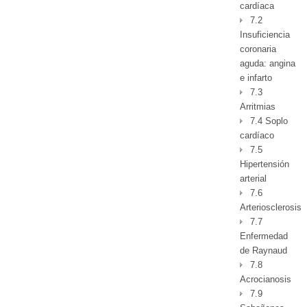
cardíaca
7.2
Insuficiencia
coronaria
aguda: angina
e infarto
7.3
Arritmias
7.4 Soplo
cardíaco
7.5
Hipertensión
arterial
7.6
Arteriosclerosis
7.7
Enfermedad
de Raynaud
7.8
Acrocianosis
7.9