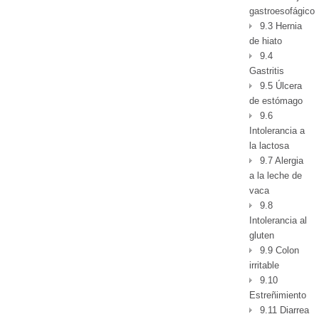
gastroesofágico
9.3 Hernia
de hiato
9.4
Gastritis
9.5 Úlcera
de estómago
9.6
Intolerancia a
la lactosa
9.7 Alergia
a la leche de
vaca
9.8
Intolerancia al
gluten
9.9 Colon
irritable
9.10
Estreñimiento
9.11 Diarrea