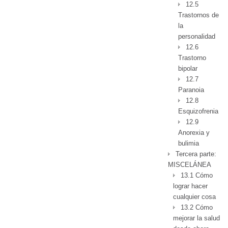
12.5
Trastornos de
la
personalidad
12.6
Trastorno
bipolar
12.7
Paranoia
12.8
Esquizofrenia
12.9
Anorexia y
bulimia
Tercera parte:
MISCELÁNEA
13.1 Cómo
lograr hacer
cualquier cosa
13.2 Cómo
mejorar la salud