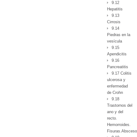
9.12
Hepatitis
9.13
Cirrosis
9.14
Piedras en la
vesícula
9.15
Apendicitis
9.16
Pancreatitis
9.17 Colitis
ulcerosa y
enfermedad
de Crohn
9.18
Trastornos del
ano y del
recto.
Hemorroides.
Fisuras.Absceso