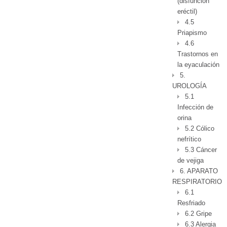
(disfunción
eréctil)
4.5
Priapismo
4.6
Trastornos en
la eyaculación
5.
UROLOGÍA
5.1
Infección de
orina
5.2 Cólico
nefrítico
5.3 Cáncer
de vejiga
6. APARATO
RESPIRATORIO
6.1
Resfriado
6.2 Gripe
6.3 Alergia