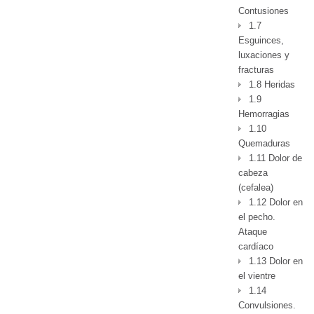
Contusiones
1.7
Esguinces,
luxaciones y
fracturas
1.8 Heridas
1.9
Hemorragias
1.10
Quemaduras
1.11 Dolor de
cabeza
(cefalea)
1.12 Dolor en
el pecho.
Ataque
cardíaco
1.13 Dolor en
el vientre
1.14
Convulsiones.