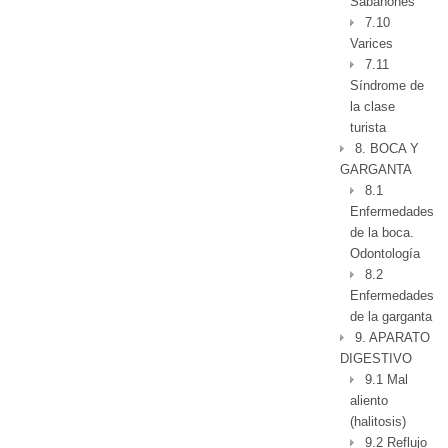
Sabañones
7.10
Varices
7.11
Síndrome de
la clase
turista
8. BOCA Y
GARGANTA
8.1
Enfermedades
de la boca.
Odontología
8.2
Enfermedades
de la garganta
9. APARATO
DIGESTIVO
9.1 Mal
aliento
(halitosis)
9.2 Reflujo