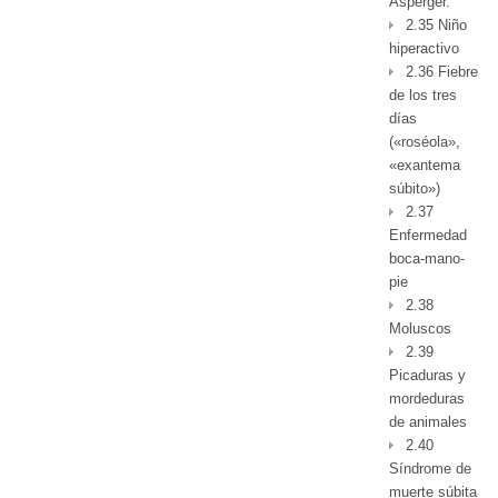
Asperger.
2.35 Niño
hiperactivo
2.36 Fiebre
de los tres
días
(«roséola»,
«exantema
súbito»)
2.37
Enfermedad
boca-mano-
pie
2.38
Moluscos
2.39
Picaduras y
mordeduras
de animales
2.40
Síndrome de
muerte súbita