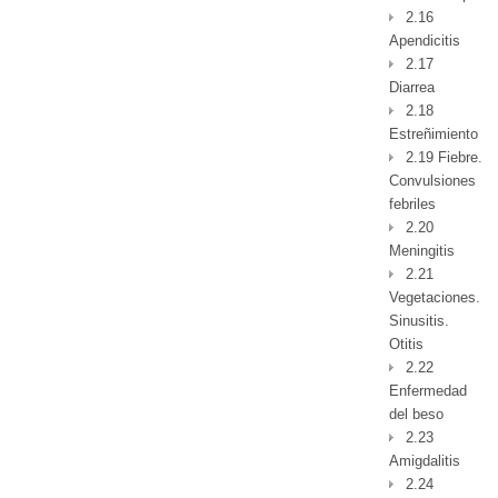
2.16
Apendicitis
2.17
Diarrea
2.18
Estreñimiento
2.19 Fiebre.
Convulsiones
febriles
2.20
Meningitis
2.21
Vegetaciones.
Sinusitis.
Otitis
2.22
Enfermedad
del beso
2.23
Amigdalitis
2.24