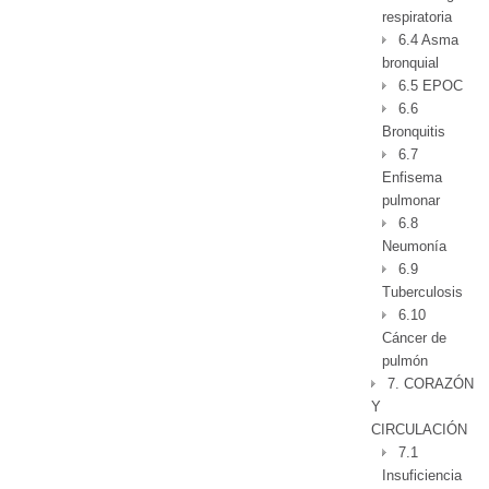
respiratoria
6.4 Asma
bronquial
6.5 EPOC
6.6
Bronquitis
6.7
Enfisema
pulmonar
6.8
Neumonía
6.9
Tuberculosis
6.10
Cáncer de
pulmón
7. CORAZÓN
Y
CIRCULACIÓN
7.1
Insuficiencia