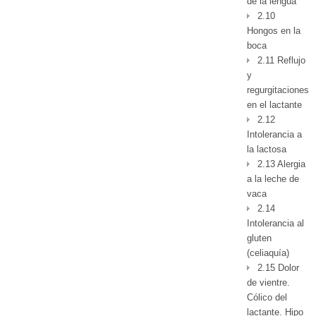
de la lengua
2.10
Hongos en la
boca
2.11 Reflujo
y
regurgitaciones
en el lactante
2.12
Intolerancia a
la lactosa
2.13 Alergia
a la leche de
vaca
2.14
Intolerancia al
gluten
(celiaquía)
2.15 Dolor
de vientre.
Cólico del
lactante. Hipo