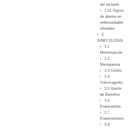
del lactante
2.41 Signos
de alarma en
enfermedades
infantiles
3.
GINECOLOGÍA
3.1
Menstruación
3.2
Menopausia
3.3 Cistitis
3.4
Vulvovaginitis
3.5 Quiste
de Bartolino
3.6
Endometritis
3.7
Endometriosis
3.8