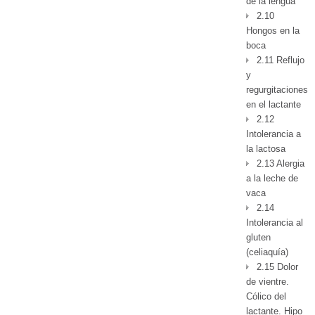
de la lengua
2.10
Hongos en la
boca
2.11 Reflujo
y
regurgitaciones
en el lactante
2.12
Intolerancia a
la lactosa
2.13 Alergia
a la leche de
vaca
2.14
Intolerancia al
gluten
(celiaquía)
2.15 Dolor
de vientre.
Cólico del
lactante. Hipo