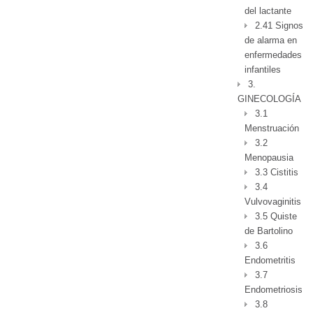
del lactante
2.41 Signos
de alarma en
enfermedades
infantiles
3.
GINECOLOGÍA
3.1
Menstruación
3.2
Menopausia
3.3 Cistitis
3.4
Vulvovaginitis
3.5 Quiste
de Bartolino
3.6
Endometritis
3.7
Endometriosis
3.8