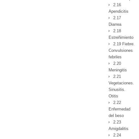
2.16
Apendicitis
2.17
Diarrea
2.18
Estreñimiento
2.19 Fiebre.
Convulsiones
febriles
2.20
Meningitis
2.21
Vegetaciones.
Sinusitis.
Otitis
2.22
Enfermedad
del beso
2.23
Amigdalitis
2.24