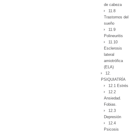
de cabeza
11.8
Trastornos del
sueño
11.9
Polineuritis
11.10
Esclerosis
lateral
amiotrófica
(ELA)
12.
PSIQUIATRÍA
12.1 Estrés
12.2
Ansiedad.
Fobias.
12.3
Depresión
12.4
Psicosis