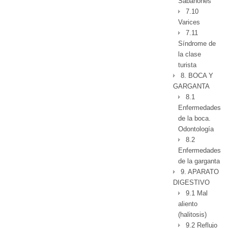
Sabañones
7.10
Varices
7.11
Síndrome de
la clase
turista
8. BOCA Y
GARGANTA
8.1
Enfermedades
de la boca.
Odontología
8.2
Enfermedades
de la garganta
9. APARATO
DIGESTIVO
9.1 Mal
aliento
(halitosis)
9.2 Reflujo