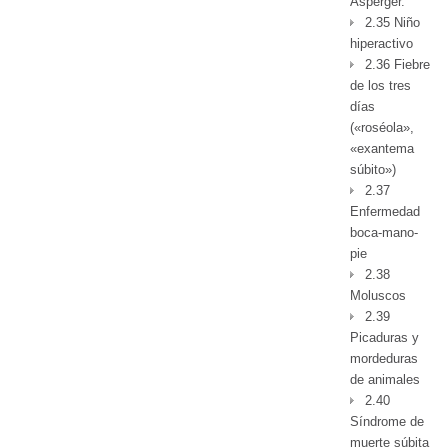
Asperger.
2.35 Niño
hiperactivo
2.36 Fiebre
de los tres
días
(«roséola»,
«exantema
súbito»)
2.37
Enfermedad
boca-mano-
pie
2.38
Moluscos
2.39
Picaduras y
mordeduras
de animales
2.40
Síndrome de
muerte súbita