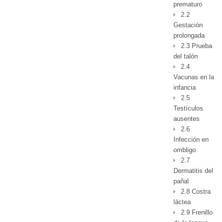
prematuro
2.2
Gestación
prolongada
2.3 Prueba
del talón
2.4
Vacunas en la
infancia
2.5
Testículos
ausentes
2.6
Infección en
ombligo
2.7
Dermatitis del
pañal
2.8 Costra
láctea
2.9 Frenillo