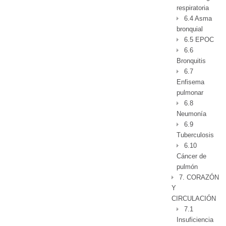
respiratoria
6.4 Asma
bronquial
6.5 EPOC
6.6
Bronquitis
6.7
Enfisema
pulmonar
6.8
Neumonía
6.9
Tuberculosis
6.10
Cáncer de
pulmón
7. CORAZÓN
Y
CIRCULACIÓN
7.1
Insuficiencia