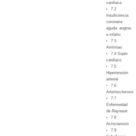
cardíaca
7.2
Insuficiencia
coronaria
aguda: angina
e infarto
7.3
Arritmias
7.4 Soplo
cardíaco
7.5
Hipertensión
arterial
7.6
Arteriosclerosis
7.7
Enfermedad
de Raynaud
7.8
Acrocianosis
7.9