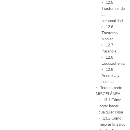
12.5
Trastornos de
la
personalidad
12.6
Trastorno
bipolar
12.7
Paranoia
12.8
Esquizofrenia
12.9
Anorexia y
bulimia
Tercera parte:
MISCELÁNEA
13.1 Cómo
lograr hacer
cualquier cosa
13.2 Cómo
mejorar la salud