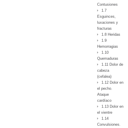
Contusiones
1.7
Esguinces,
luxaciones y
fracturas
1.8 Heridas
1.9
Hemorragias
1.10
Quemaduras
1.11 Dolor de
cabeza
(cefalea)
1.12 Dolor en
el pecho.
Ataque
cardíaco
1.13 Dolor en
el vientre
1.14
Convulsiones.