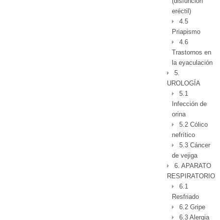
(disfunción
eréctil)
4.5
Priapismo
4.6
Trastornos en
la eyaculación
5.
UROLOGÍA
5.1
Infección de
orina
5.2 Cólico
nefrítico
5.3 Cáncer
de vejiga
6. APARATO
RESPIRATORIO
6.1
Resfriado
6.2 Gripe
6.3 Alergia