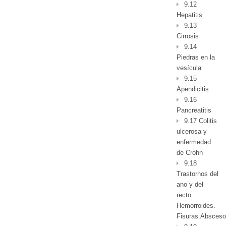
9.12
Hepatitis
9.13
Cirrosis
9.14
Piedras en la
vesícula
9.15
Apendicitis
9.16
Pancreatitis
9.17 Colitis
ulcerosa y
enfermedad
de Crohn
9.18
Trastornos del
ano y del
recto.
Hemorroides.
Fisuras.Absceso