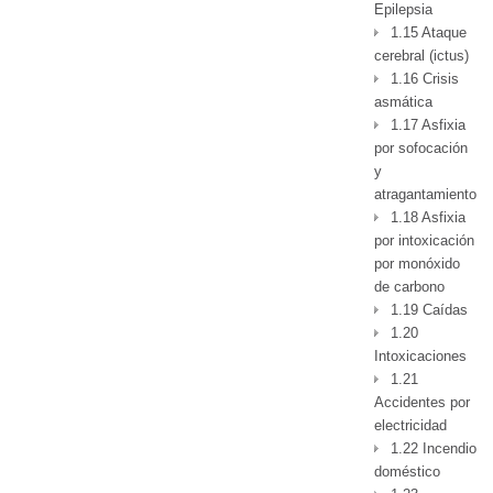
Epilepsia
1.15 Ataque
cerebral (ictus)
1.16 Crisis
asmática
1.17 Asfixia
por sofocación
y
atragantamiento
1.18 Asfixia
por intoxicación
por monóxido
de carbono
1.19 Caídas
1.20
Intoxicaciones
1.21
Accidentes por
electricidad
1.22 Incendio
doméstico