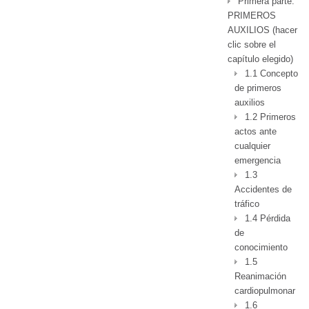
Primera parte:
PRIMEROS
AUXILIOS (hacer
clic sobre el
capítulo elegido)
1.1 Concepto
de primeros
auxilios
1.2 Primeros
actos ante
cualquier
emergencia
1.3
Accidentes de
tráfico
1.4 Pérdida
de
conocimiento
1.5
Reanimación
cardiopulmonar
1.6