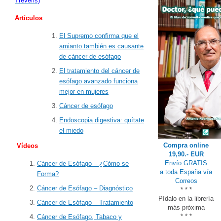
Treveris)
Artículos
El Supremo confirma que el
amianto también es causante
de cáncer de esófago
El tratamiento del cáncer de
esófago avanzado funciona
mejor en mujeres
Cáncer de esófago
Endoscopia digestiva: quítate
el miedo
Compra online
Vídeos
19,90.- EUR
Envío GRATIS
Cáncer de Esófago – ¿Cómo se
a toda España vía
Forma?
Correos
Cáncer de Esófago – Diagnóstico
* * *
Pídalo en la librería
Cáncer de Esófago – Tratamiento
más próxima
* * *
Cáncer de Esófago, Tabaco y