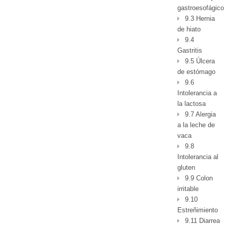
gastroesofágico
9.3 Hernia
de hiato
9.4
Gastritis
9.5 Úlcera
de estómago
9.6
Intolerancia a
la lactosa
9.7 Alergia
a la leche de
vaca
9.8
Intolerancia al
gluten
9.9 Colon
irritable
9.10
Estreñimiento
9.11 Diarrea