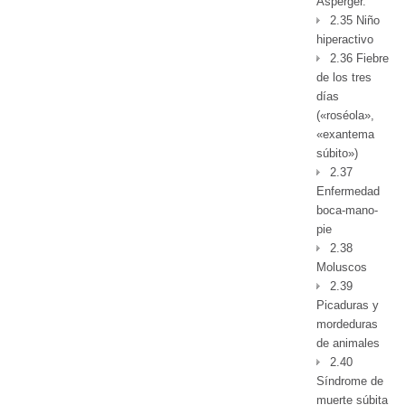
Asperger.
2.35 Niño
hiperactivo
2.36 Fiebre
de los tres
días
(«roséola»,
«exantema
súbito»)
2.37
Enfermedad
boca-mano-
pie
2.38
Moluscos
2.39
Picaduras y
mordeduras
de animales
2.40
Síndrome de
muerte súbita