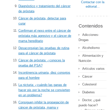
Contactar con la
Diagnóstico y tratamiento del cáncer
editorial...
de próstata
Cáncer de próstata, detectar para
curar
Contenidos
Confirman el nexo entre el cáncer de
Adicciones-
próstata más agresivo y el cáncer de
Drogas
mama hereditario
Alcoholismo
Desaconsejan las pruebas de rutina
para el cáncer de próstata
Alimentación y
Cáncer de próstata: ¿conoces la
Nutrición
prueba del PSA?
Artículos varios
Incontinencia urinaria, diez consejos
Cáncer
para el hombre
Colesterol
La nicturia: ¿cuándo las ganas de
hacer pis por la noche se convierten
Diabetes
en un problema?
Doctor, ¿qué
Consiguen inhibir la propagación de
puedo hacer?
cáncer de próstata, mama y