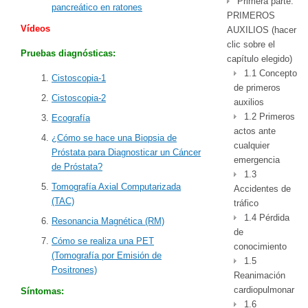
Primera parte:
pancreático en ratones
PRIMEROS
Vídeos
AUXILIOS (hacer
clic sobre el
Pruebas diagnósticas:
capítulo elegido)
1.1 Concepto
Cistoscopia-1
de primeros
Cistoscopia-2
auxilios
1.2 Primeros
Ecografía
actos ante
¿Cómo se hace una Biopsia de
cualquier
Próstata para Diagnosticar un Cáncer
emergencia
de Próstata?
1.3
Tomografía Axial Computarizada
Accidentes de
(TAC)
tráfico
1.4 Pérdida
Resonancia Magnética (RM)
de
Cómo se realiza una PET
conocimiento
(Tomografía por Emisión de
1.5
Positrones)
Reanimación
cardiopulmonar
Síntomas:
1.6