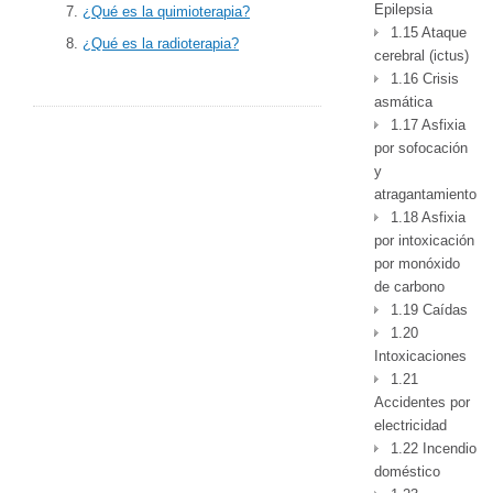
Epilepsia
¿Qué es la quimioterapia?
1.15 Ataque
¿Qué es la radioterapia?
cerebral (ictus)
1.16 Crisis
asmática
1.17 Asfixia
por sofocación
y
atragantamiento
1.18 Asfixia
por intoxicación
por monóxido
de carbono
1.19 Caídas
1.20
Intoxicaciones
1.21
Accidentes por
electricidad
1.22 Incendio
doméstico