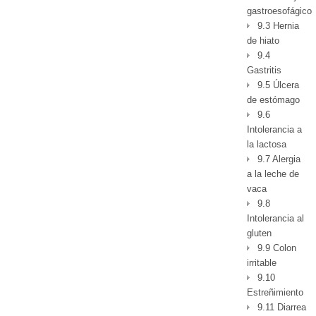
gastroesofágico
9.3 Hernia
de hiato
9.4
Gastritis
9.5 Úlcera
de estómago
9.6
Intolerancia a
la lactosa
9.7 Alergia
a la leche de
vaca
9.8
Intolerancia al
gluten
9.9 Colon
irritable
9.10
Estreñimiento
9.11 Diarrea