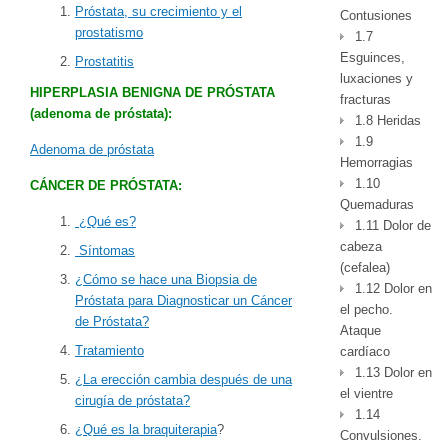
Próstata, su crecimiento y el
Contusiones
prostatismo
1.7
Esguinces,
Prostatitis
luxaciones y
HIPERPLASIA BENIGNA DE PRÓSTATA
fracturas
(adenoma de próstata):
1.8 Heridas
1.9
Adenoma de próstata
Hemorragias
1.10
CÁNCER DE PRÓSTATA:
Quemaduras
¿Qué es?
1.11 Dolor de
cabeza
Síntomas
(cefalea)
¿Cómo se hace una Biopsia de
1.12 Dolor en
Próstata para Diagnosticar un Cáncer
el pecho.
de Próstata?
Ataque
Tratamiento
cardíaco
1.13 Dolor en
¿La erección cambia después de una
el vientre
cirugía de próstata?
1.14
¿Qué es la braquiterapia
?
Convulsiones.