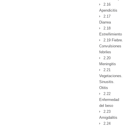
2.16
Apendicitis
2.17
Diarrea
2.18
Estreñimiento
2.19 Fiebre.
Convulsiones
febriles
2.20
Meningitis
2.21
Vegetaciones.
Sinusitis.
Otitis
2.22
Enfermedad
del beso
2.23
Amigdalitis
2.24