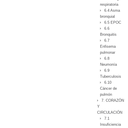
respiratoria
6.4 Asma
bronquial
6.5 EPOC
6.6
Bronquitis
6.7
Enfisema
pulmonar
6.8
Neumonía
6.9
Tuberculosis
6.10
Cáncer de
pulmón
7. CORAZÓN
Y
CIRCULACIÓN
7.1
Insuficiencia