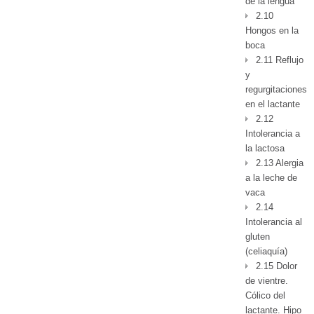
de la lengua
2.10
Hongos en la
boca
2.11 Reflujo
y
regurgitaciones
en el lactante
2.12
Intolerancia a
la lactosa
2.13 Alergia
a la leche de
vaca
2.14
Intolerancia al
gluten
(celiaquía)
2.15 Dolor
de vientre.
Cólico del
lactante. Hipo