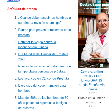
Treveris)
Artículos de prensa
¿Cuándo deben acudir los hombres a
su primera revisión al urólogo?
Pautas para prevenir problemas en la
próstata
Entrenar la vejiga contra la
incontinencia urinaria
Día Mundial del Cáncer de Próstata
2023
Nuevas técnicas en el tratamiento de
la hiperplasia benigna de próstata
Compra online
19,90.- EUR
Los avances en Cáncer de Próstata
Envío GRATIS
a toda España vía
Ejercicios de Kegel, también para
Correos
hombres
* * *
Más del 50% de los hombres de 60
Pídalo en la librería
más próxima
años padecerá hiperplasia benigna
* * *
de próstata