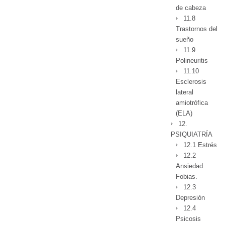
de cabeza
11.8
Trastornos del
sueño
11.9
Polineuritis
11.10
Esclerosis
lateral
amiotrófica
(ELA)
12.
PSIQUIATRÍA
12.1 Estrés
12.2
Ansiedad.
Fobias.
12.3
Depresión
12.4
Psicosis