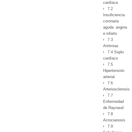
cardíaca
7.2
Insuficiencia
coronaria
aguda: angina
e infarto
7.3
Arritmias
7.4 Soplo
cardíaco
7.5
Hipertensión
arterial
7.6
Arteriosclerosis
7.7
Enfermedad
de Raynaud
7.8
Acrocianosis
7.9