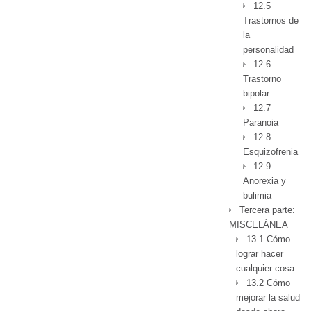
12.5
Trastornos de
la
personalidad
12.6
Trastorno
bipolar
12.7
Paranoia
12.8
Esquizofrenia
12.9
Anorexia y
bulimia
Tercera parte:
MISCELÁNEA
13.1 Cómo
lograr hacer
cualquier cosa
13.2 Cómo
mejorar la salud