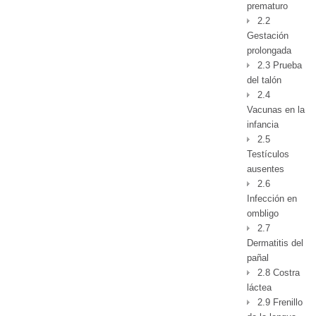
prematuro
2.2
Gestación
prolongada
2.3 Prueba
del talón
2.4
Vacunas en la
infancia
2.5
Testículos
ausentes
2.6
Infección en
ombligo
2.7
Dermatitis del
pañal
2.8 Costra
láctea
2.9 Frenillo