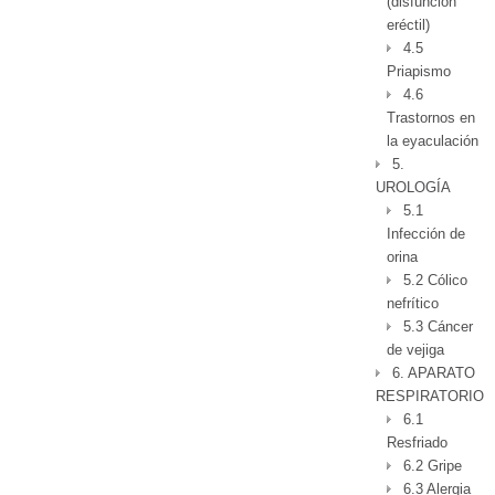
(disfunción
eréctil)
4.5
Priapismo
4.6
Trastornos en
la eyaculación
5.
UROLOGÍA
5.1
Infección de
orina
5.2 Cólico
nefrítico
5.3 Cáncer
de vejiga
6. APARATO
RESPIRATORIO
6.1
Resfriado
6.2 Gripe
6.3 Alergia