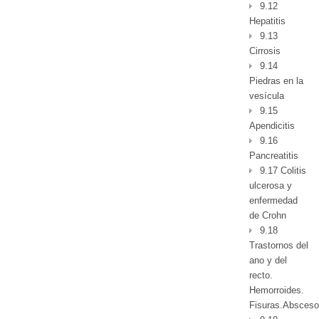
9.12
Hepatitis
9.13
Cirrosis
9.14
Piedras en la
vesícula
9.15
Apendicitis
9.16
Pancreatitis
9.17 Colitis
ulcerosa y
enfermedad
de Crohn
9.18
Trastornos del
ano y del
recto.
Hemorroides.
Fisuras.Absceso