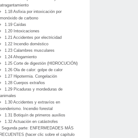
atragantamiento
1.18 Asfixia por intoxicación por
monóxido de carbono
1.19 Caídas
1.20 Intoxicaciones
1.21 Accidentes por electricidad
1.22 Incendio doméstico
1.23 Calambres musculares
1.24 Ahogamiento
1.25 Corte de digestión (HIDROCUCIÓN)
1.26 Ola de calor: golpe de calor
1.27 Hipotermia. Congelación
1.28 Cuerpos extraños
1.29 Picaduras y mordeduras de
animales
1.30 Accidentes y extravíos en
senderismo. Incendio forestal
1.31 Botiquín de primeros auxilios
1.32 Actuación en catástrofes
Segunda parte: ENFERMEDADES MÁS
RECUENTES (hacer clic sobre el capítulo