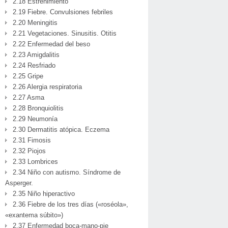
2.18 Estreñimiento
2.19 Fiebre. Convulsiones febriles
2.20 Meningitis
2.21 Vegetaciones. Sinusitis. Otitis
2.22 Enfermedad del beso
2.23 Amigdalitis
2.24 Resfriado
2.25 Gripe
2.26 Alergia respiratoria
2.27 Asma
2.28 Bronquiolitis
2.29 Neumonía
2.30 Dermatitis atópica. Eczema
2.31 Fimosis
2.32 Piojos
2.33 Lombrices
2.34 Niño con autismo. Síndrome de
Asperger.
2.35 Niño hiperactivo
2.36 Fiebre de los tres días («roséola»,
«exantema súbito»)
2.37 Enfermedad boca-mano-pie