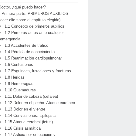
Doctor, ¿qué puedo hacer?
Primera parte: PRIMEROS AUXILIOS
hacer clic sobre el capítulo elegido)
1.1 Concepto de primeros auxilios
1.2 Primeros actos ante cualquier
emergencia
1.3 Accidentes de tráfico
1.4 Pérdida de conocimiento
1.5 Reanimación cardiopulmonar
1.6 Contusiones
1.7 Esguinces, luxaciones y fracturas
1.8 Heridas
1.9 Hemorragias
1.10 Quemaduras
1.11 Dolor de cabeza (cefalea)
1.12 Dolor en el pecho. Ataque cardíaco
1.13 Dolor en el vientre
1.14 Convulsiones. Epilepsia
1.15 Ataque cerebral (ictus)
1.16 Crisis asmática
1.17 Asfixia por sofocación y