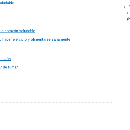
saludable
(
 un corazón saludable
r, hacer ejercicio y alimentarse sanamente
corazón
ar de fumar