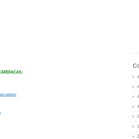
Co
CARDÍACAS:
vasculares
a