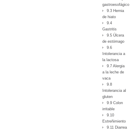
gastroesofágico
9.3 Hernia
de hiato
9.4
Gastritis
9.5 Úlcera
de estómago
9.6
Intolerancia a
la lactosa
9.7 Alergia
a la leche de
vaca
9.8
Intolerancia al
gluten
9.9 Colon
irritable
9.10
Estreñimiento
9.11 Diarrea