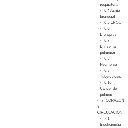
respiratoria
6.4 Asma
bronquial
6.5 EPOC
6.6
Bronquitis
6.7
Enfisema
pulmonar
6.8
Neumonía
6.9
Tuberculosis
6.10
Cáncer de
pulmón
7. CORAZÓN
Y
CIRCULACIÓN
7.1
Insuficiencia