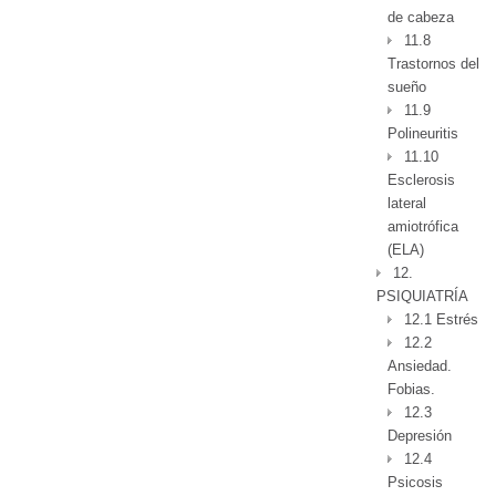
de cabeza
11.8
Trastornos del
sueño
11.9
Polineuritis
11.10
Esclerosis
lateral
amiotrófica
(ELA)
12.
PSIQUIATRÍA
12.1 Estrés
12.2
Ansiedad.
Fobias.
12.3
Depresión
12.4
Psicosis