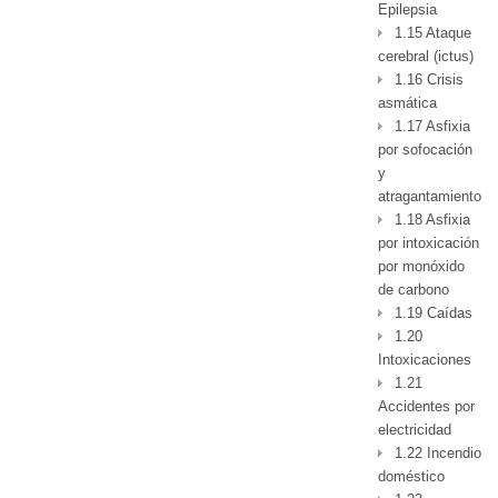
Epilepsia
1.15 Ataque
cerebral (ictus)
1.16 Crisis
asmática
1.17 Asfixia
por sofocación
y
atragantamiento
1.18 Asfixia
por intoxicación
por monóxido
de carbono
1.19 Caídas
1.20
Intoxicaciones
1.21
Accidentes por
electricidad
1.22 Incendio
doméstico