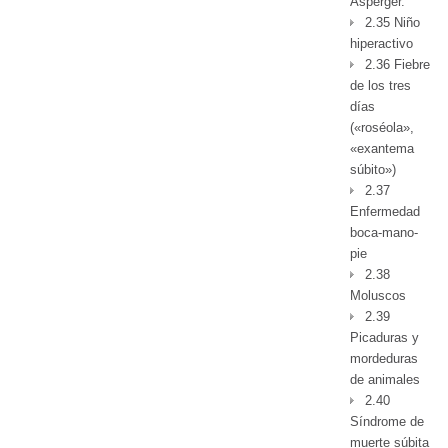
Asperger.
2.35 Niño
hiperactivo
2.36 Fiebre
de los tres
días
(«roséola»,
«exantema
súbito»)
2.37
Enfermedad
boca-mano-
pie
2.38
Moluscos
2.39
Picaduras y
mordeduras
de animales
2.40
Síndrome de
muerte súbita