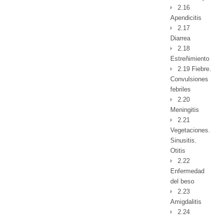
2.16
Apendicitis
2.17
Diarrea
2.18
Estreñimiento
2.19 Fiebre.
Convulsiones
febriles
2.20
Meningitis
2.21
Vegetaciones.
Sinusitis.
Otitis
2.22
Enfermedad
del beso
2.23
Amigdalitis
2.24