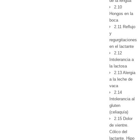
de la lengua
2.10
Hongos en la
boca
2.11 Reflujo
y
regurgitaciones
en el lactante
2.12
Intolerancia a
la lactosa
2.13 Alergia
a la leche de
vaca
2.14
Intolerancia al
gluten
(celiaquía)
2.15 Dolor
de vientre.
Cólico del
lactante. Hipo