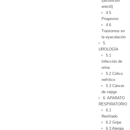
(disfunción
eréctil)
4.5
Priapismo
4.6
Trastornos en
la eyaculación
5.
UROLOGÍA
5.1
Infección de
orina
5.2 Cólico
nefrítico
5.3 Cáncer
de vejiga
6. APARATO
RESPIRATORIO
6.1
Resfriado
6.2 Gripe
6.3 Alergia