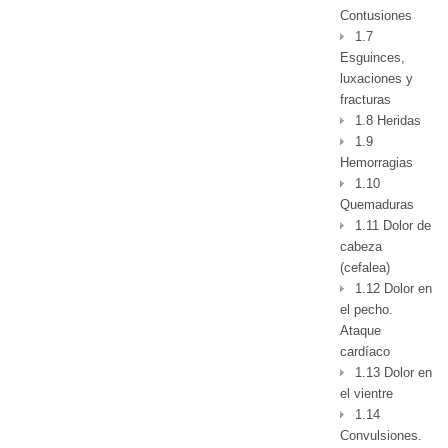
Contusiones
1.7
Esguinces,
luxaciones y
fracturas
1.8 Heridas
1.9
Hemorragias
1.10
Quemaduras
1.11 Dolor de
cabeza
(cefalea)
1.12 Dolor en
el pecho.
Ataque
cardíaco
1.13 Dolor en
el vientre
1.14
Convulsiones.