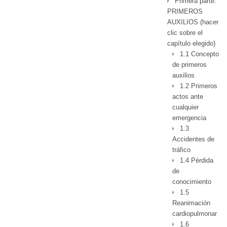
Primera parte:
PRIMEROS
AUXILIOS (hacer
clic sobre el
capítulo elegido)
1.1 Concepto
de primeros
auxilios
1.2 Primeros
actos ante
cualquier
emergencia
1.3
Accidentes de
tráfico
1.4 Pérdida
de
conocimiento
1.5
Reanimación
cardiopulmonar
1.6