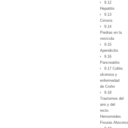
9.12
Hepatitis
9.13
Cirrosis
9.14
Piedras en la
vesícula
9.15
Apendicitis
9.16
Pancreatitis
9.17 Colitis
ulcerosa y
enfermedad
de Crohn
9.18
Trastornos del
ano y del
recto.
Hemorroides.
Fisuras.Absceso