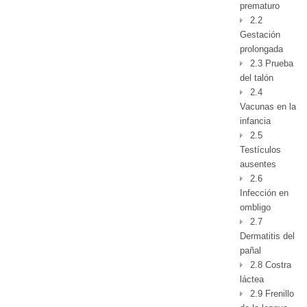
prematuro
2.2
Gestación
prolongada
2.3 Prueba
del talón
2.4
Vacunas en la
infancia
2.5
Testículos
ausentes
2.6
Infección en
ombligo
2.7
Dermatitis del
pañal
2.8 Costra
láctea
2.9 Frenillo