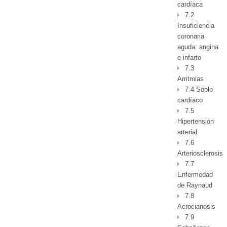
cardíaca
7.2
Insuficiencia
coronaria
aguda: angina
e infarto
7.3
Arritmias
7.4 Soplo
cardíaco
7.5
Hipertensión
arterial
7.6
Arteriosclerosis
7.7
Enfermedad
de Raynaud
7.8
Acrocianosis
7.9