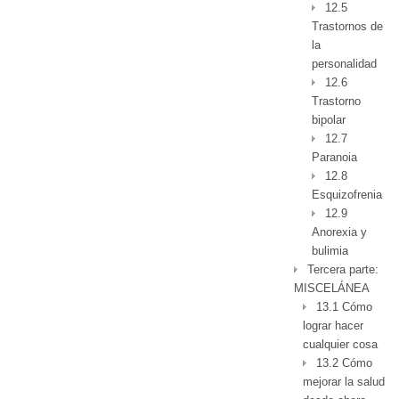
12.5
Trastornos de
la
personalidad
12.6
Trastorno
bipolar
12.7
Paranoia
12.8
Esquizofrenia
12.9
Anorexia y
bulimia
Tercera parte:
MISCELÁNEA
13.1 Cómo
lograr hacer
cualquier cosa
13.2 Cómo
mejorar la salud