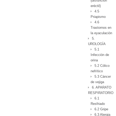
(disfunción
eréctil)
4.5
Priapismo
4.6
Trastornos en
la eyaculación
5.
UROLOGÍA
5.1
Infección de
orina
5.2 Cólico
nefrítico
5.3 Cáncer
de vejiga
6. APARATO
RESPIRATORIO
6.1
Resfriado
6.2 Gripe
6.3 Alergia