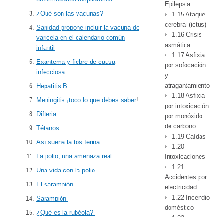
Epilepsia
¿Qué son las vacunas?
1.15 Ataque
cerebral (ictus)
Sanidad propone incluir la vacuna de
1.16 Crisis
varicela en el calendario común
asmática
infantil
1.17 Asfixia
Exantema y fiebre de causa
por sofocación
infecciosa
y
atragantamiento
Hepatitis B
1.18 Asfixia
Meningitis ¡todo lo que debes saber
!
por intoxicación
Difteria
por monóxido
de carbono
Tétanos
1.19 Caídas
Así suena la tos ferina
1.20
La polio, una amenaza real
Intoxicaciones
1.21
Una vida con la polio
Accidentes por
El sarampión
electricidad
1.22 Incendio
Sarampión
doméstico
¿Qué es la rubéola?