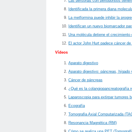
Las personas con periodontitis tien
Identificada la primera diana molecul
La metformina puede inhibir la progr
Identifican un nuevo biomarcador par
Una molécula detiene el crecimiento 
El actor John Hurt padece cáncer de
Vídeos
Aparato digestivo
Aparato digestivo: páncreas, hígado
Cáncer de páncreas
¿Qué es la colangiopancreatografía 
Laparoscopia para extirpar tumores 
Ecografía
Tomografia Axial Computarizada (TA
Resonancia Magnética (RM)
Cómo se realiza una PET (Tomografí