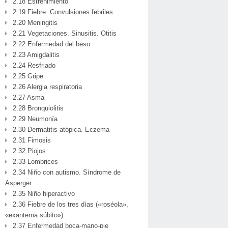
2.18 Estreñimiento
2.19 Fiebre. Convulsiones febriles
2.20 Meningitis
2.21 Vegetaciones. Sinusitis. Otitis
2.22 Enfermedad del beso
2.23 Amigdalitis
2.24 Resfriado
2.25 Gripe
2.26 Alergia respiratoria
2.27 Asma
2.28 Bronquiolitis
2.29 Neumonía
2.30 Dermatitis atópica. Eczema
2.31 Fimosis
2.32 Piojos
2.33 Lombrices
2.34 Niño con autismo. Síndrome de
Asperger.
2.35 Niño hiperactivo
2.36 Fiebre de los tres días («roséola»,
«exantema súbito»)
2.37 Enfermedad boca-mano-pie