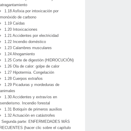
atragantamiento
1.18 Asfixia por intoxicación por
monóxido de carbono
1.19 Caídas
1.20 Intoxicaciones
1.21 Accidentes por electricidad
1.22 Incendio doméstico
1.23 Calambres musculares
1.24 Ahogamiento
1.25 Corte de digestión (HIDROCUCIÓN)
1.26 Ola de calor: golpe de calor
1.27 Hipotermia. Congelación
1.28 Cuerpos extraños
1.29 Picaduras y mordeduras de
animales
1.30 Accidentes y extravíos en
senderismo. Incendio forestal
1.31 Botiquín de primeros auxilios
1.32 Actuación en catástrofes
Segunda parte: ENFERMEDADES MÁS
RECUENTES (hacer clic sobre el capítulo