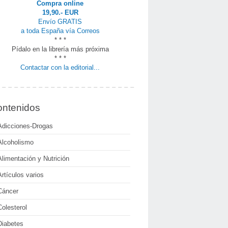
Compra online
19,90.- EUR
Envío GRATIS
a toda España vía Correos
* * *
Pídalo en la librería más próxima
* * *
Contactar con la editorial...
ntenidos
Adicciones-Drogas
Alcoholismo
Alimentación y Nutrición
Artículos varios
Cáncer
Colesterol
Diabetes