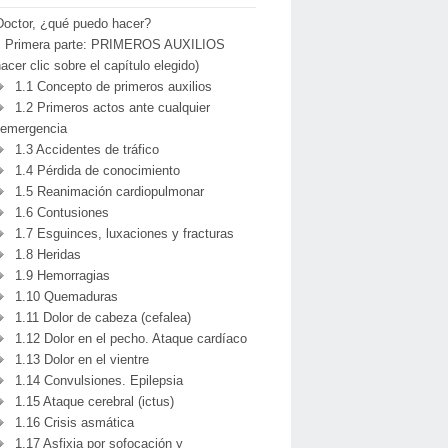
Doctor, ¿qué puedo hacer?
Primera parte: PRIMEROS AUXILIOS
hacer clic sobre el capítulo elegido)
1.1 Concepto de primeros auxilios
1.2 Primeros actos ante cualquier
emergencia
1.3 Accidentes de tráfico
1.4 Pérdida de conocimiento
1.5 Reanimación cardiopulmonar
1.6 Contusiones
1.7 Esguinces, luxaciones y fracturas
1.8 Heridas
1.9 Hemorragias
1.10 Quemaduras
1.11 Dolor de cabeza (cefalea)
1.12 Dolor en el pecho. Ataque cardíaco
1.13 Dolor en el vientre
1.14 Convulsiones. Epilepsia
1.15 Ataque cerebral (ictus)
1.16 Crisis asmática
1.17 Asfixia por sofocación y