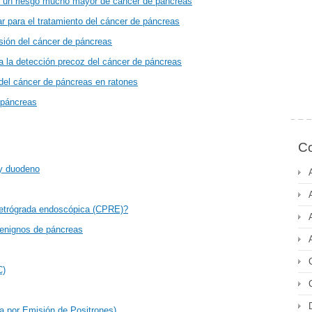
en un riesgo mucho mayor de cáncer de páncreas
ar para el tratamiento del cáncer de páncreas
esión del cáncer de páncreas
a la detección precoz del cáncer de páncreas
del cáncer de páncreas en ratones
 páncreas
Co
 y duodeno
retrógrada endoscópica (CPRE)?
benignos de páncreas
C)
a por Emisión de Positrones)