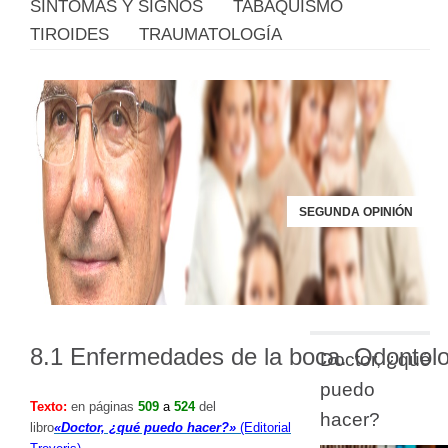
SÍNTOMAS Y SIGNOS
TABAQUISMO
TIROIDES
TRAUMATOLOGÍA
SEGUNDA OPINIÓN
8.1 Enfermedades de la boca. Odontol
Doctor, ¿qué
puedo
Texto
:
en páginas
509
a
524
del
hacer?
libro
«Doctor, ¿qué puedo hacer?»
(Editorial