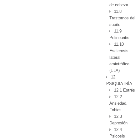
de cabeza
11.8
Trastornos del
sueño
11.9
Polineuritis
11.10
Esclerosis
lateral
amiotrófica
(ELA)
12.
PSIQUIATRÍA
12.1 Estrés
12.2
Ansiedad.
Fobias.
12.3
Depresión
12.4
Psicosis