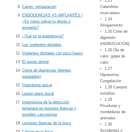
1.23
Calambres
Caries: restauración
musculares
ENDODONCIAS VS IMPLANTES |
1.24
¿Es mejor salvar tu diente o
Ahogamiento
extraerlo?
1.25 Corte de
¿Qué es la endodoncia?
digestión
(HIDROCUCIÓN)
Los implantes dentales
1.26 Ola de
Implantes dentales con poco hueso
calor: golpe de
El quiste dental
calor
1.27
Cierre de diastemas (dientes
Hipotermia.
separados)
Congelación
Granuloma apical
1.28 Cuerpos
extraños
Liquen plano bucal
1.29
Importancia de la detección
Picaduras y
temprana en lesiones blancas y
mordeduras de
posibles carcinomas
animales
Lesiones blancas de la boca
1.30
Accidentes y
Cáncer en la boca