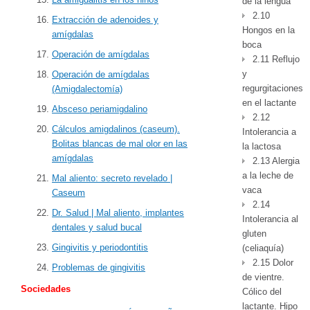
de la lengua
2.10
Extracción de adenoides y
Hongos en la
amígdalas
boca
Operación de amígdalas
2.11 Reflujo
y
Operación de amígdalas
regurgitaciones
(Amigdalectomía)
en el lactante
Absceso periamigdalino
2.12
Cálculos amigdalinos (caseum).
Intolerancia a
Bolitas blancas de mal olor en las
la lactosa
amígdalas
2.13 Alergia
a la leche de
Mal aliento: secreto revelado |
vaca
Caseum
2.14
Dr. Salud | Mal aliento, implantes
Intolerancia al
dentales y salud bucal
gluten
Gingivitis y periodontitis
(celiaquía)
2.15 Dolor
Problemas de gingivitis
de vientre.
Sociedades
Cólico del
lactante. Hipo