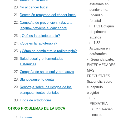
extravíos en
No al cáncer bucal
senderismo.
Detección temprana del cáncer bucal
Incendio
forestal
Campaña de prevención: «Saca la
1.31 Botiquín
lengua» previene el cáncer oral
de primeros
¿Qué es la quimioterapia?
auxilios
1.32
¿Qué es la radioterapia?
Actuación en
¿Cómo se administra la radioterapia?
catástrofes
Salud bucal y enfermedades
Segunda parte:
sistémicas
ENFERMEDADES
MÁS
Campaña de salud oral y embarazo
FRECUENTES
Blanqueamiento dental
(hacer clic sobre
el capítulo
Reportaje sobre los riesgos de los
elegido)
blanqueamientos dentales
2.
Tipos de ortodoncias
PEDIATRÍA
OTROS PROBLEMAS DE LA BOCA
2.1 Recién
nacido
La boca