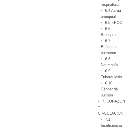
respiratoria
6.4 Asma
bronquial
6.5 EPOC
6.6
Bronquitis
6.7
Enfisema
pulmonar
6.8
Neumonía
6.9
Tuberculosis
6.10
Cáncer de
pulmón
7. CORAZÓN
Y
CIRCULACIÓN
7.1
Insuficiencia