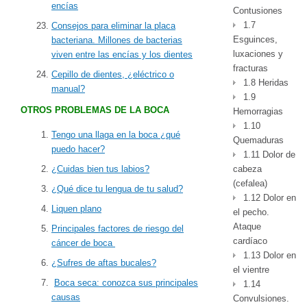
encías
Contusiones
1.7
Consejos para eliminar la placa
Esguinces,
bacteriana. Millones de bacterias
luxaciones y
viven entre las encías y los dientes
fracturas
Cepillo de dientes, ¿eléctrico o
1.8 Heridas
manual?
1.9
OTROS PROBLEMAS DE LA BOCA
Hemorragias
1.10
Tengo una llaga en la boca ¿qué
Quemaduras
puedo hacer?
1.11 Dolor de
cabeza
¿Cuidas bien tus labios?
(cefalea)
¿Qué dice tu lengua de tu salud?
1.12 Dolor en
Liquen plano
el pecho.
Ataque
Principales factores de riesgo del
cardíaco
cáncer de boca‏
1.13 Dolor en
¿Sufres de aftas bucales?
el vientre
Boca seca: conozca sus principales
1.14
causas
Convulsiones.