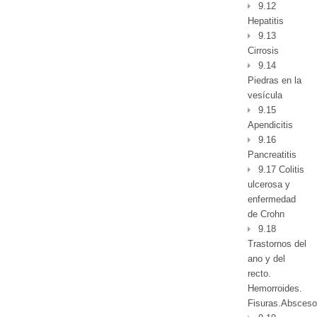
9.12
Hepatitis
9.13
Cirrosis
9.14
Piedras en la
vesícula
9.15
Apendicitis
9.16
Pancreatitis
9.17 Colitis
ulcerosa y
enfermedad
de Crohn
9.18
Trastornos del
ano y del
recto.
Hemorroides.
Fisuras.Absceso