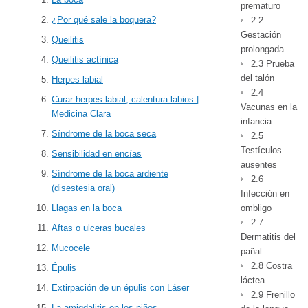
prematuro
¿Por qué sale la boquera?
2.2
Gestación
Queilitis
prolongada
Queilitis actínica
2.3 Prueba
del talón
Herpes labial
2.4
Curar herpes labial, calentura labios |
Vacunas en la
Medicina Clara
infancia
Síndrome de la boca seca
2.5
Testículos
Sensibilidad en encías
ausentes
Síndrome de la boca ardiente
2.6
(disestesia oral)
Infección en
ombligo
Llagas en la boca
2.7
Aftas o ulceras bucales
Dermatitis del
Mucocele
pañal
2.8 Costra
Épulis
láctea
Extirpación de un épulis con Láser
2.9 Frenillo
La amigdalitis en los niños