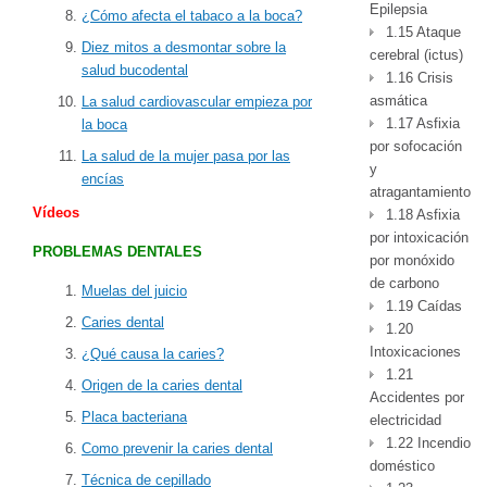
Epilepsia
¿Cómo afecta el tabaco a la boca?
1.15 Ataque
Diez mitos a desmontar sobre la
cerebral (ictus)
salud bucodental
1.16 Crisis
asmática
La salud cardiovascular empieza por
1.17 Asfixia
la boca
por sofocación
La salud de la mujer pasa por las
y
encías
atragantamiento
Vídeos
1.18 Asfixia
por intoxicación
PROBLEMAS DENTALES
por monóxido
de carbono
Muelas del juicio
1.19 Caídas
Caries dental
1.20
Intoxicaciones
¿Qué causa la caries?
1.21
Origen de la caries dental
Accidentes por
Placa bacteriana
electricidad
1.22 Incendio
Como prevenir la caries dental
doméstico
Técnica de cepillado