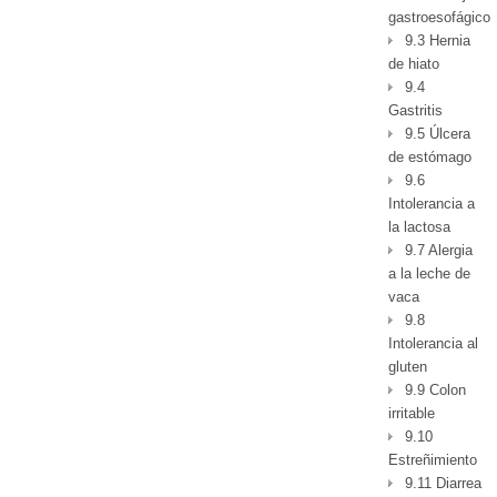
gastroesofágico
9.3 Hernia
de hiato
9.4
Gastritis
9.5 Úlcera
de estómago
9.6
Intolerancia a
la lactosa
9.7 Alergia
a la leche de
vaca
9.8
Intolerancia al
gluten
9.9 Colon
irritable
9.10
Estreñimiento
9.11 Diarrea