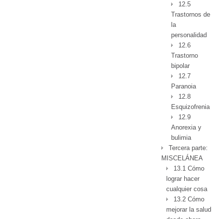
12.5
Trastornos de
la
personalidad
12.6
Trastorno
bipolar
12.7
Paranoia
12.8
Esquizofrenia
12.9
Anorexia y
bulimia
Tercera parte:
MISCELÁNEA
13.1 Cómo
lograr hacer
cualquier cosa
13.2 Cómo
mejorar la salud