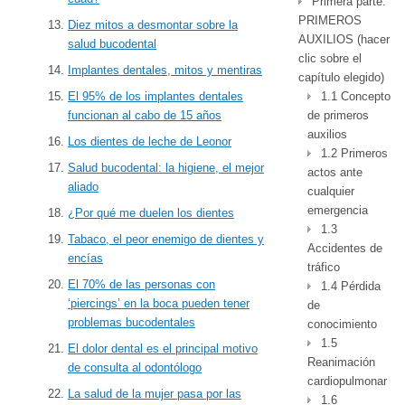
Primera parte:
PRIMEROS
Diez mitos a desmontar sobre la
AUXILIOS (hacer
salud bucodental
clic sobre el
Implantes dentales, mitos y mentiras
capítulo elegido)
1.1 Concepto
El 95% de los implantes dentales
de primeros
funcionan al cabo de 15 años
auxilios
Los dientes de leche de Leonor
1.2 Primeros
Salud bucodental: la higiene, el mejor
actos ante
aliado
cualquier
emergencia
¿Por qué me duelen los dientes
1.3
Tabaco, el peor enemigo de dientes y
Accidentes de
encías
tráfico
El 70% de las personas con
1.4 Pérdida
‘piercings’ en la boca pueden tener
de
problemas bucodentales
conocimiento
1.5
El dolor dental es el principal motivo
Reanimación
de consulta al odontólogo
cardiopulmonar
La salud de la mujer pasa por las
1.6