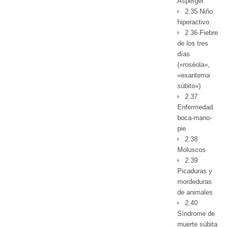
Asperger.
2.35 Niño
hiperactivo
2.36 Fiebre
de los tres
días
(«roséola»,
«exantema
súbito»)
2.37
Enfermedad
boca-mano-
pie
2.38
Moluscos
2.39
Picaduras y
mordeduras
de animales
2.40
Síndrome de
muerte súbita