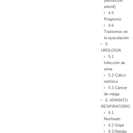
(disfunción
eréctil)
4.5
Priapismo
4.6
Trastornos en
la eyaculación
5.
UROLOGÍA
5.1
Infección de
orina
5.2 Cólico
nefrítico
5.3 Cáncer
de vejiga
6. APARATO
RESPIRATORIO
6.1
Resfriado
6.2 Gripe
6.3 Alergia