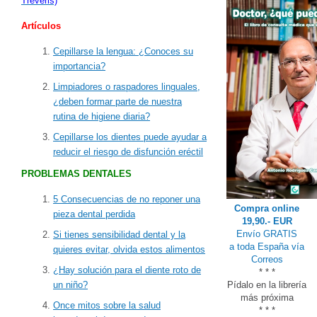
Treveris)
Artículos
Cepillarse la lengua: ¿Conoces su
importancia?
Limpiadores o raspadores linguales,
¿deben formar parte de nuestra
rutina de higiene diaria?
Cepillarse los dientes puede ayudar a
reducir el riesgo de disfunción eréctil
PROBLEMAS DENTALES
5 Consecuencias de no reponer una
Compra online
pieza dental perdida
19,90.- EUR
Envío GRATIS
Si tienes sensibilidad dental y la
a toda España vía
quieres evitar, olvida estos alimentos
Correos
¿Hay solución para el diente roto de
* * *
Pídalo en la librería
un niño?
más próxima
Once mitos sobre la salud
* * *