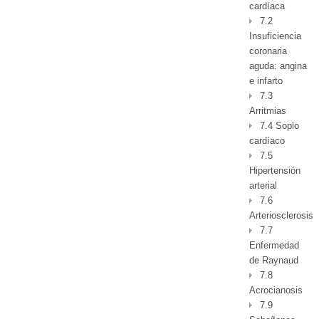
cardíaca
7.2
Insuficiencia
coronaria
aguda: angina
e infarto
7.3
Arritmias
7.4 Soplo
cardíaco
7.5
Hipertensión
arterial
7.6
Arteriosclerosis
7.7
Enfermedad
de Raynaud
7.8
Acrocianosis
7.9