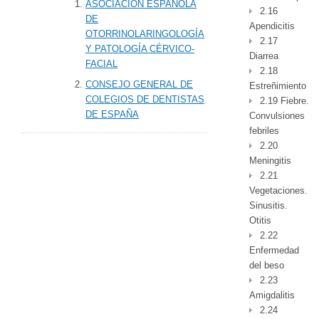
ASOCIACIÓN ESPAÑOLA
2.16
DE
Apendicitis
OTORRINOLARINGOLOGÍA
2.17
Y PATOLOGÍA CÉRVICO-
Diarrea
FACIAL
2.18
CONSEJO GENERAL DE
Estreñimiento
COLEGIOS DE DENTISTAS
2.19 Fiebre.
DE ESPAÑA
Convulsiones
febriles
2.20
Meningitis
2.21
Vegetaciones.
Sinusitis.
Otitis
2.22
Enfermedad
del beso
2.23
Amigdalitis
2.24